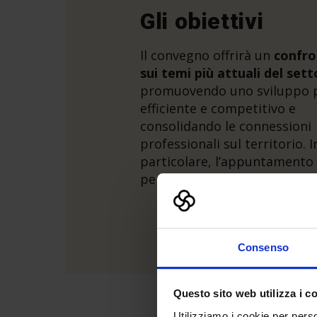
Gli obiettivi
Il convegno offrirà un
confr
sui temi più attuali del set
promuovendo uno sviluppo 
efficiente e competitivo e
consolidando le connessioni
professionali sul territorio. I
particolare, l’appuntamento
permetterà di:
Consenso
Questo sito web utilizza i c
Utilizziamo i cookie per perso