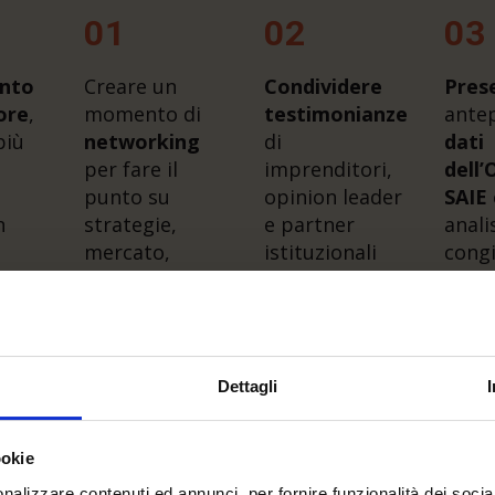
01
02
03
onto
Creare un
Condividere
Pres
tore
,
momento di
testimonianze
antep
più
networking
di
dati
per fare il
imprenditori,
dell’
punto su
opinion leader
SAIE
n
strategie,
e partner
anali
mercato,
istituzionali
congi
normative e
previ
innovazioni
delle
tecniche
locali
Dettagli
ookie
nalizzare contenuti ed annunci, per fornire funzionalità dei socia