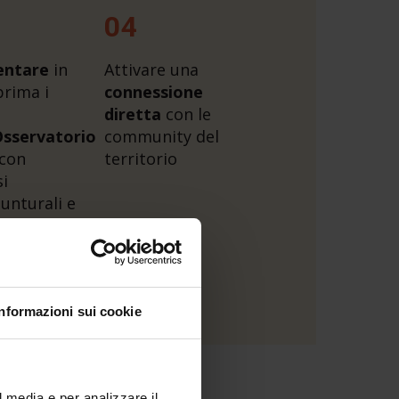
04
entare
in
Attivare una
rima i
connessione
diretta
con le
Osservatorio
community del
con
territorio
si
unturali e
sionali
 aziende
Informazioni sui cookie
l media e per analizzare il