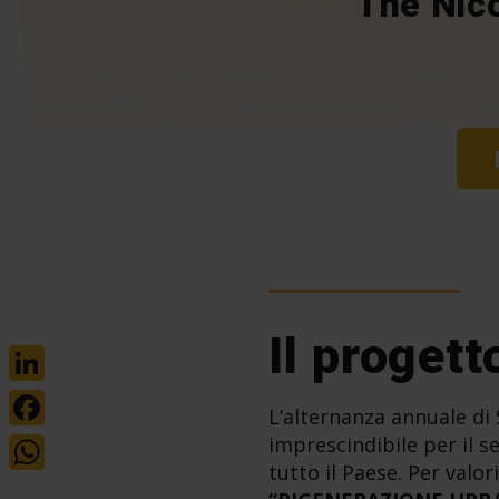
The Nic
Il progett
LinkedIn
L’alternanza annuale di
Facebook
imprescindibile per il s
tutto il Paese. Per valor
WhatsApp