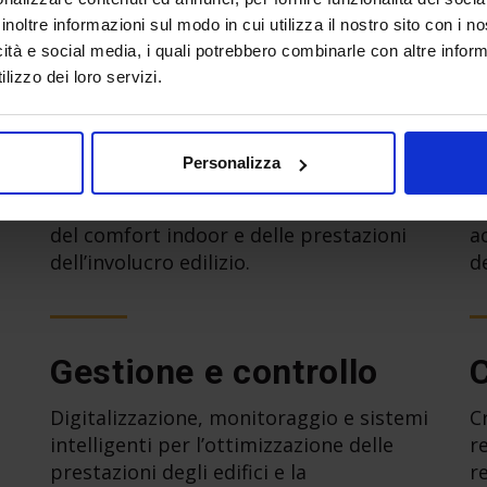
tematiche al centro del conv
inoltre informazioni sul modo in cui utilizza il nostro sito con i 
icità e social media, i quali potrebbero combinarle con altre inform
lizzo dei loro servizi.
Isolamento
Personalizza
Soluzioni e tecnologie per il
S
miglioramento dell’efficienza energetica,
e
del comfort indoor e delle prestazioni
a
dell’involucro edilizio.
de
Gestione e controllo
Digitalizzazione, monitoraggio e sistemi
C
intelligenti per l’ottimizzazione delle
r
prestazioni degli edifici e la
r