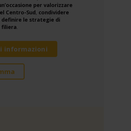
un’occasione per valorizzare
 del Centro-Sud
,
condividere
e
definire le strategie di
 filiera
.
i informazioni
amma