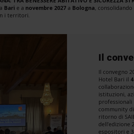
NA: TRA BENESSERE ABITATIVO E SICUREZZA S
a
Bari
e a
novembre 2027
a
Bologna
, consolidando 
 i territori.
Il conv
Il convegno 20
Hotel Bari il
4
collaborazion
istituzioni, a
professional
community di 
ritorno di SAI
dell’edizione 
espositori e 3