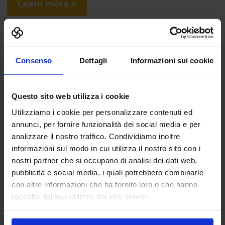
Learn more »
Consenso
Dettagli
Informazioni sui cookie
Menu
Why visit SAIE
Questo sito web utilizza i cookie
Visitors’ Opinion
Utilizziamo i cookie per personalizzare contenuti ed
Special Initiatives
annunci, per fornire funzionalità dei social media e per
analizzare il nostro traffico. Condividiamo inoltre
SAIE Infrastructure
informazioni sul modo in cui utilizza il nostro sito con i
SAIE Sustainability
nostri partner che si occupano di analisi dei dati web,
SAIE People at the Centre
pubblicità e social media, i quali potrebbero combinarle
SAIE Innovation
con altre informazioni che ha fornito loro o che hanno
raccolto dal suo utilizzo dei loro servizi.