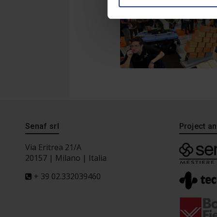
Senaf srl
Project 
Via Eritrea 21/A
20157 | Milano | Italia
+ 39 02.332039460