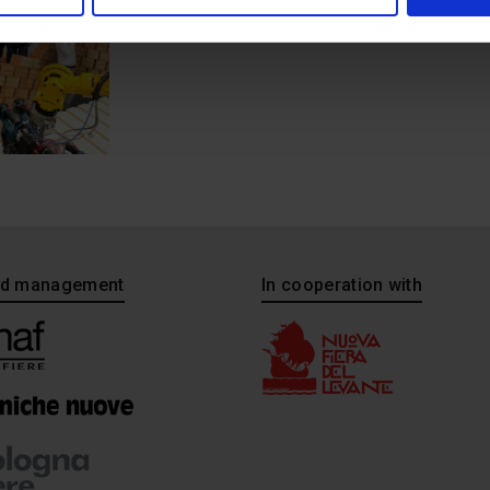
and management
In cooperation with