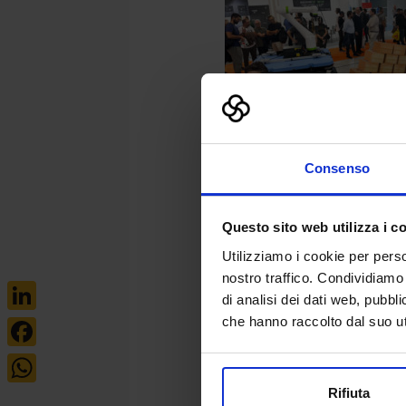
Consenso
Questo sito web utilizza i c
Utilizziamo i cookie per perso
nostro traffico. Condividiamo 
di analisi dei dati web, pubbl
che hanno raccolto dal suo uti
LinkedIn
Facebook
Rifiuta
WhatsApp