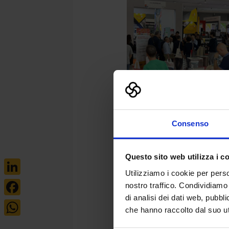
Consenso
Questo sito web utilizza i c
Utilizziamo i cookie per perso
LinkedIn
nostro traffico. Condividiamo 
di analisi dei dati web, pubbl
Facebook
che hanno raccolto dal suo uti
WhatsApp