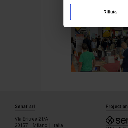
Rifiuta
Senaf srl
Project 
Via Eritrea 21/A
20157 | Milano | Italia