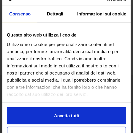
Consenso
Dettagli
Informazioni sui cookie
Questo sito web utilizza i cookie
Utilizziamo i cookie per personalizzare contenuti ed
annunci, per fornire funzionalità dei social media e per
analizzare il nostro traffico. Condividiamo inoltre
informazioni sul modo in cui utilizza il nostro sito con i
nostri partner che si occupano di analisi dei dati web,
pubblicità e social media, i quali potrebbero combinarle
con altre informazioni che ha fornito loro o che hanno
Senaf srl
raccolto dal suo utilizzo dei loro servizi.
Via Eritrea 21/A
20157 | Milano | Italia
Accetta tutti
+ 39 02.332039460
Project and management