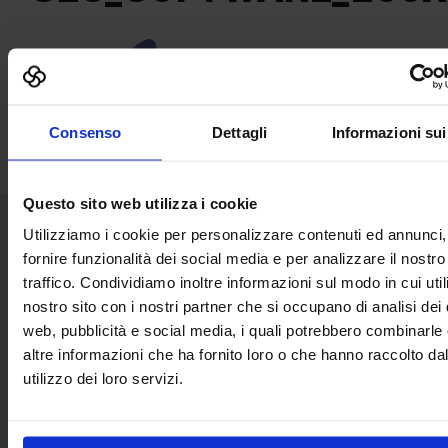
Consenso
Dettagli
Informazioni sui
Questo sito web utilizza i cookie
Utilizziamo i cookie per personalizzare contenuti ed annunci,
Senaf srl
fornire funzionalità dei social media e per analizzare il nostro
traffico. Condividiamo inoltre informazioni sul modo in cui utili
Via Eritrea 21/A
nostro sito con i nostri partner che si occupano di analisi dei 
20157 | Milano | Italia
web, pubblicità e social media, i quali potrebbero combinarle
+ 39 02.332039460
altre informazioni che ha fornito loro o che hanno raccolto da
utilizzo dei loro servizi.
Project and management