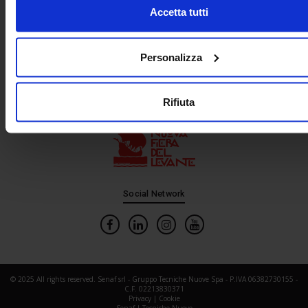
Accetta tutti
Personalizza
Rifiuta
In cooperation with
Social Network
© 2025 All rights reserved. Senaf srl - Gruppo Tecniche Nuove Spa - P.IVA 06382730155 -
C.F. 02213830371
Privacy
|
Cookie