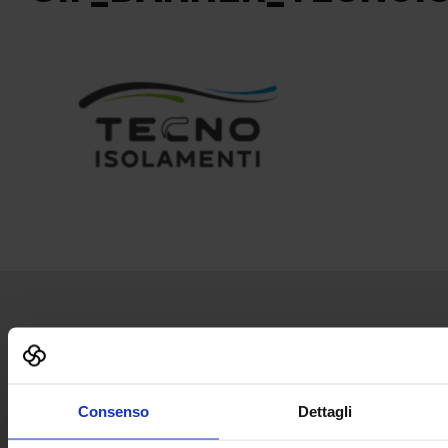
Senaf srl
Via Eritrea 21/A
20157 | Milano | Italia
Consenso
Dettagli
+ 39 02.332039460