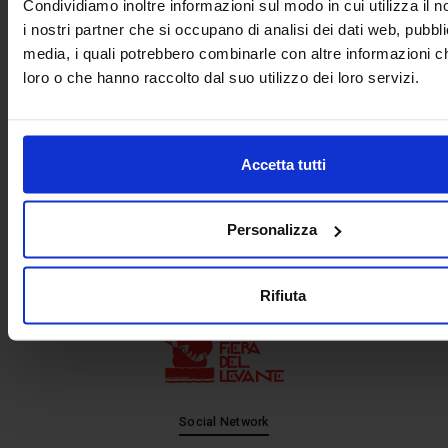
Condividiamo inoltre informazioni sul modo in cui utilizza il n
+ 39 02.332039460
i nostri partner che si occupano di analisi dei dati web, pubbli
media, i quali potrebbero combinarle con altre informazioni ch
Project and management
loro o che hanno raccolto dal suo utilizzo dei loro servizi.
Accetta tutti
Personalizza
In cooperation with
Rifiuta
Social Network