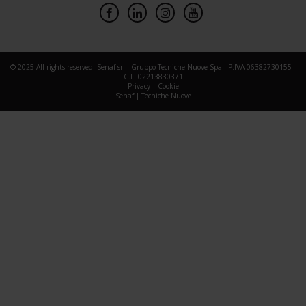
© 2025 All rights reserved. Senaf srl - Gruppo Tecniche Nuove Spa - P.IVA 06382730155 -
C.F. 02213830371
Privacy
|
Cookie
Senaf
|
Tecniche Nuove