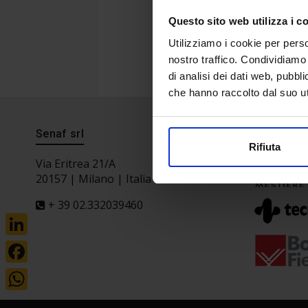
Questo sito web utilizza i c
Utilizziamo i cookie per perso
nostro traffico. Condividiamo 
di analisi dei dati web, pubbl
che hanno raccolto dal suo uti
Senaf srl
Project 
Rifiuta
Via Eritrea 21/A
20157 | Milano | Italia
+ 39 02.332039460
LinkedIn
Facebook
WhatsApp