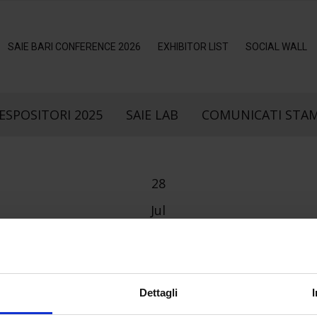
SAIE BARI CONFERENCE 2026
EXHIBITOR LIST
SOCIAL WALL
ESPOSITORI 2025
SAIE LAB
COMUNICATI STA
28
Jul
_LUPAK_METAL_25
Dettagli