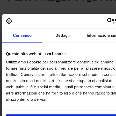
Consenso
Dettagli
Informazioni su
Questo sito web utilizza i cookie
Utilizziamo i cookie per personalizzare contenuti ed annunci,
Senaf srl
fornire funzionalità dei social media e per analizzare il nostro
traffico. Condividiamo inoltre informazioni sul modo in cui utili
Via Eritrea 21/A
20157 | Milano | Italia
nostro sito con i nostri partner che si occupano di analisi dei 
web, pubblicità e social media, i quali potrebbero combinarle
+ 39 02.332039460
altre informazioni che ha fornito loro o che hanno raccolto da
utilizzo dei loro servizi.
Project and management