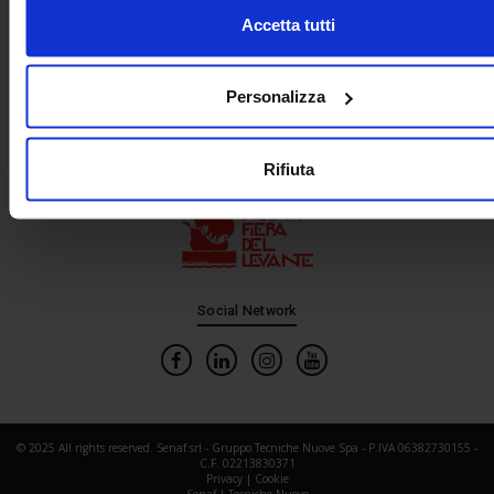
Accetta tutti
Personalizza
In cooperation with
Rifiuta
Social Network
© 2025 All rights reserved. Senaf srl - Gruppo Tecniche Nuove Spa - P.IVA 06382730155 -
C.F. 02213830371
Privacy
|
Cookie