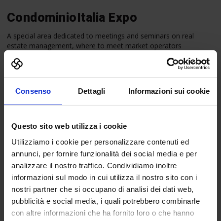
CondominioItalia Expo
A special area dedicated to meetings and seminars on real
estate management, where to meet market operators
differently involved in the apartment building world: real estate,
real estate managing, technical profiles – engineers, architects,
surveyors, installers, manufacturers – political institutions and
companies providing building materials and services.
Consenso
Dettagli
Informazioni sui cookie
Learn more»
Questo sito web utilizza i cookie
Utilizziamo i cookie per personalizzare contenuti ed
annunci, per fornire funzionalità dei social media e per
analizzare il nostro traffico. Condividiamo inoltre
informazioni sul modo in cui utilizza il nostro sito con i
nostri partner che si occupano di analisi dei dati web,
pubblicità e social media, i quali potrebbero combinarle
con altre informazioni che ha fornito loro o che hanno