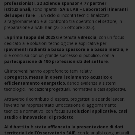
professionisti
,
32 aziende sponsor
e
77 partner
istituzionali
, sono ripartiti i
SAIE LAB – Laboratori itineranti
del saper fare
–, un ciclo di incontri tecnici finalizzati
all’aggiornamento e al confronto tra operatori del settore, in
preparazione a SAIE Bari (23-25 ottobre 2025).
La
prima tappa del 2025
si è tenuta a
Brescia
, con un focus
dedicato alle soluzioni tecnologiche e applicative per
i
pavimenti radianti a basso spessore e a bassa inerzia
, e
si è conclusa con un grande successo di pubblico, con la
partecipazione di 190 professionisti del settore
.
Gli interventi hanno approfondito temi relativi
a
progetto
,
messa in opera
,
isolamento acustico
e
efficientamento energetico
, dando evidenza a sistemi
tecnologici, indicazioni progettuali, normativa e casi applicativi.
Attraverso il contributo di esperti, progettisti e aziende leader,
l’evento ha rappresentato un’occasione di aggiornamento
tecnico e normativo, con focus su
soluzioni applicative
,
casi
studi
o e
innovazioni di prodotto
.
Al dibattito è stata affiancata la presentazione di dati
territoriali dell’Osservatorio SAIE
, con le analisi congiunturali