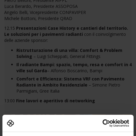
Pietro Belloni, Presidente AIPPL
Luca Berardo, Presidente ASSOPOSA
Angelo Belli, Vicepresidente CONPAVIPER
Michele Bottoni, Presidente QRAD
12.15
Presentazioni Case History e cantieri del territorio.
Le soluzioni per i pavimenti radianti
con il coinvolgimento
delle aziende sponsor:
Ristrutturazione di una villa: Comfort & Problem
Solving
– Luigi Schieppati, General Fittings
Il radiante Bampi: spazio, tempo, resa e comfort in 4
ville sul Garda
– Alfonso Boscarino, Bampi
Comfort e Efficienza: Sistema VRF con Pavimento
Radiante in Ambito Residenziale
– Simone Pietro
Parmigiani, Gree Italia
13:00
Fine lavori e aperitivo di networking