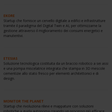
EKORE
Startup che fornisce un cervello digitale a edifici e infrastrutture
tramite il paradigma del Digital Twin e AI, per ottimizzarne la
gestione attraverso il miglioramento dei consumi energetici e
manutentivi.
ETESIAS
Soluzione tecnologica costituita da un braccio robotico a sei assi
e una pompa miscelatrice integrata che stampa in 3D mescole
cementizie allo stato fresco per elementi architettonici e di
design.
MONITOR THE PLANET
Startup che rivoluziona rilievi e mappature con soluzioni
robotiche a guida autonoma creando un processo più efficace,