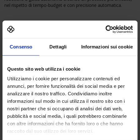
nel rispetto di tempo-budget e con precisione automatica.
JARVIS
Soluzione IoT / AI plug&play per lo Smart Building in ambito
residenziale e terziario che abilita efficienza energetica, comfort,
Consenso
Dettagli
Informazioni sui cookie
sicurezza ed automazione con un solo punto di controllo.
Questo sito web utilizza i cookie
Utilizziamo i cookie per personalizzare contenuti ed
NEODELIS
annunci, per fornire funzionalità dei social media e per
Sviluppo di dispositivi di illuminazione intelligente che integrano
intelligenza locale, sensoristica e comunicazione via luce per
analizzare il nostro traffico. Condividiamo inoltre
abbattere i consumi utilizzando la luce in maniera intelligente.
informazioni sul modo in cui utilizza il nostro sito con i
nostri partner che si occupano di analisi dei dati web,
pubblicità e social media, i quali potrebbero combinarle
con altre informazioni che ha fornito loro o che hanno
QUAKEBOTS
raccolto dal suo utilizzo dei loro servizi.
Startup che offre una suite di soluzioni per il monitoraggio