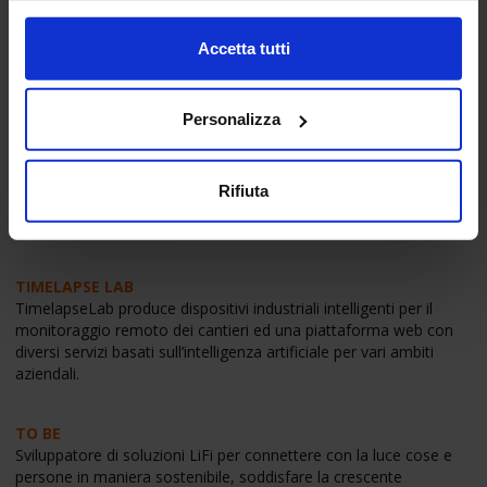
strutturale continuo di edifici e infrastrutture tramite sensori che
comunicano dati elaborati agli utenti.
Accetta tutti
Personalizza
SAFETY JOB
Piattaforma digitale integrata che riduce i tempi e costi
semplificando la gestione e aumentando il grado di controllo
della sicurezza nei cantieri.
Rifiuta
TIMELAPSE LAB
TimelapseLab produce dispositivi industriali intelligenti per il
monitoraggio remoto dei cantieri ed una piattaforma web con
diversi servizi basati sull’intelligenza artificiale per vari ambiti
aziendali.
TO BE
Sviluppatore di soluzioni LiFi per connettere con la luce cose e
persone in maniera sostenibile, soddisfare la crescente