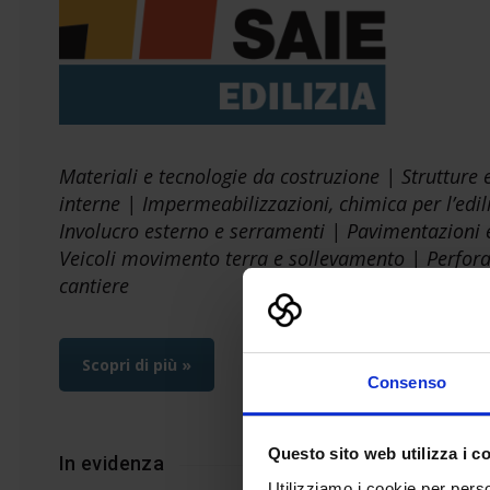
Materiali e tecnologie da costruzione | Strutture e
interne | Impermeabilizzazioni, chimica per l’ediliz
Involucro esterno e serramenti | Pavimentazioni 
Veicoli movimento terra e sollevamento | Perforaz
cantiere
Scopri di più »
Consenso
Questo sito web utilizza i c
In evidenza
Utilizziamo i cookie per perso