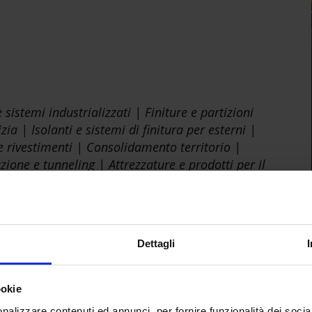
 sistemi industrializzati | Finiture e partizioni
ia | Isolanti e sistemi di finitura per esterni |
e rivestimenti | Consolidamento territorio |
ione e tunneling | Attrezzature e prodotti per il
Dettagli
ookie
nalizzare contenuti ed annunci, per fornire funzionalità dei socia