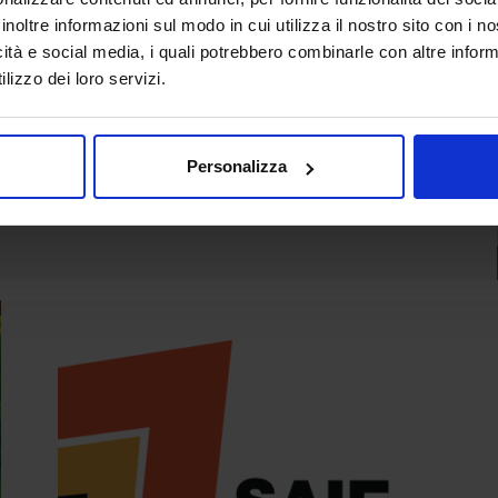
inoltre informazioni sul modo in cui utilizza il nostro sito con i 
ito di SAIE EDILIZIA che valorizzano
icità e social media, i quali potrebbero combinarle con altre inform
spazi espositivi, approfondimenti tecnici,
lizzo dei loro servizi.
SAIE
SAIE
Personalizza
Finiture Tecniche
Macchine e
e Colori
Attrezzature