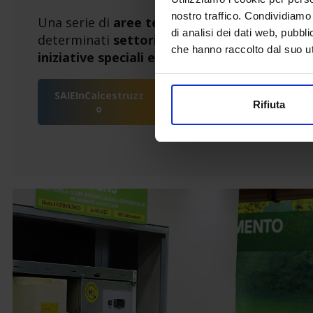
nostro traffico. Condividiamo 
Una serie di
aree tematiche verticali
nell’amb
di analisi dei dati web, pubbl
determinati
settori merceologici
attraverso
che hanno raccolto dal suo uti
iniziative speciali e aree dimostrative.
SAIEInCalcestruzz
SAIE
Rifiuta
o
Serramenti