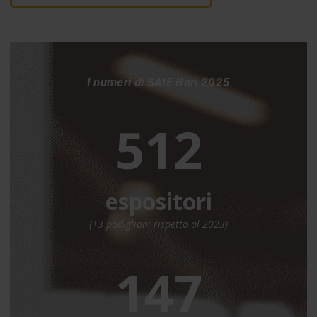
I numeri di SAIE Bari 2025
512
espositori
(+3 padiglioni rispetto al 2023)
147