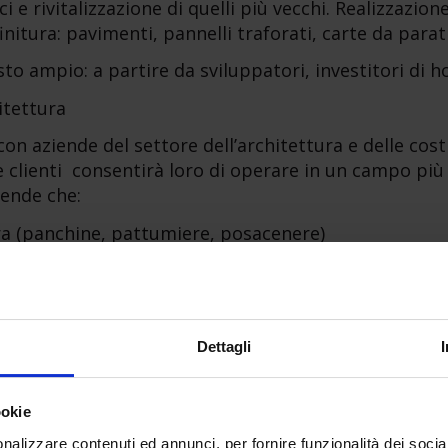
i e rivitalizzazione di quelli più vecchi. Realizzazion
itura: pavimenti, pannelli traforati, carte da parati
sto ampio: a partire da sviluppatori, investitori di h
itettura
con aziende del settore dell’architettura e delle cost
 e clienti consentirà loro di operare in un campo più
iende che:
ura (panchine, pattumiere, posacenere)
dard per uso professionale
nelli esterni
Dettagli
one professionale di sale di sistema
ookie
nalizzare contenuti ed annunci, per fornire funzionalità dei socia