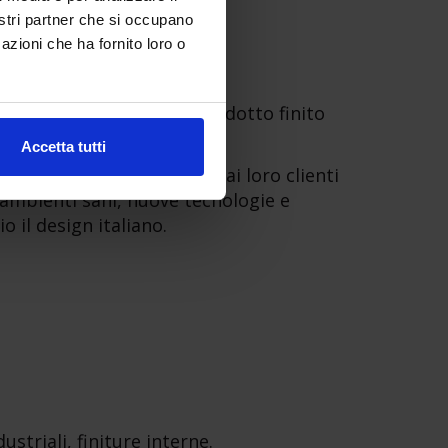
nostri partner che si occupano
azioni che ha fornito loro o
truzioni che offrono un prodotto finito
Accetta tutti
getti. Vorrebbero offrire ai loro clienti
 ambienti sani, nuove tecnologie e
il design italiano.
striali, finiture interne.