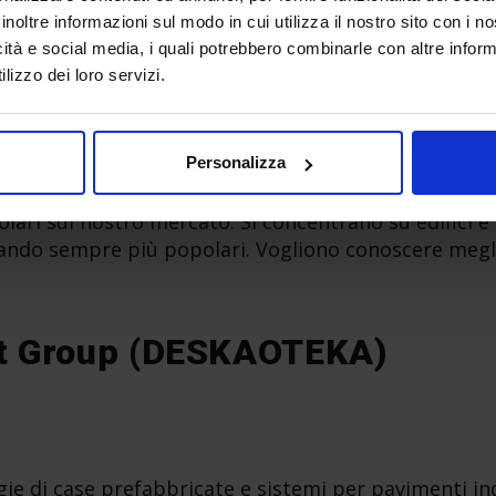
FERA
inoltre informazioni sul modo in cui utilizza il nostro sito con i 
icità e social media, i quali potrebbero combinarle con altre inform
lizzo dei loro servizi.
i in ampliamenti di case, ristrutturazioni e nuove cos
Personalizza
dotti interessanti che potrebbero usare nei loro pro
lari sul nostro mercato. Si concentrano su edifici e
ndo sempre più popolari. Vogliono conoscere meglio 
ct Group (DESKAOTEKA)
gie di case prefabbricate e sistemi per pavimenti indu