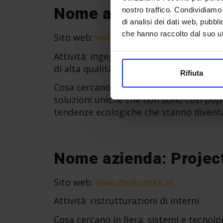
Nome azienda: DOMS
nostro traffico. Condividiamo 
di analisi dei dati web, pubbl
che hanno raccolto dal suo uti
Sito web:
www.domsfera.pl
Attività: ingegneria edile. Specializzat
di alta qualità.
Rifiuta
Cosa cercano in fiera: cercano nuovi pro
soluzioni uniche che non sono così popo
tendenze ecologiche che stanno diventa
Nome azienda: Proje
Sito web:
www.deskoteka.pl
Attività: ristrutturazioni di interni
Cosa cercano in fiera: sistemi e tecnolo