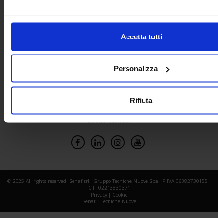
In collaborazione con
Accetta tutti
Personalizza
Rifiuta
Social Network
© 2025 All rights reserved. Senaf srl - Gruppo Tecniche Nuove Spa - P.IVA 06382730155 -
C.F. 02213830371
Privacy
|
Cookie
Senaf
|
Tecniche Nuove