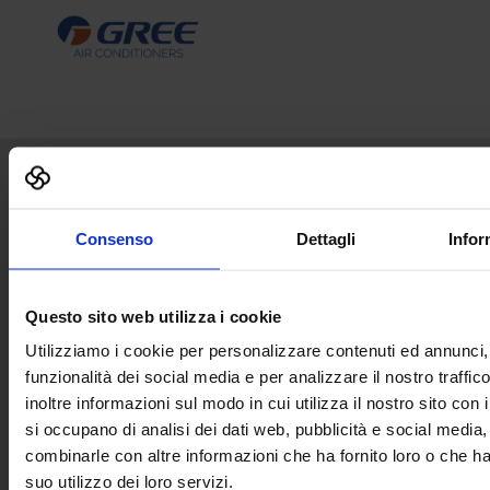
Senaf srl
Consenso
Dettagli
Infor
Via Eritrea 21/A
20157 | Milano | Italia
+ 39 02.332039460
Questo sito web utilizza i cookie
Progetto e direzione
Utilizziamo i cookie per personalizzare contenuti ed annunci, 
funzionalità dei social media e per analizzare il nostro traffi
inoltre informazioni sul modo in cui utilizza il nostro sito con 
si occupano di analisi dei dati web, pubblicità e social media,
combinarle con altre informazioni che ha fornito loro o che h
In collaborazione con
suo utilizzo dei loro servizi.