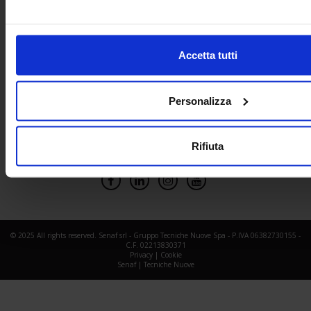
Accetta tutti
Personalizza
Rifiuta
Social Network
© 2025 All rights reserved. Senaf srl - Gruppo Tecniche Nuove Spa - P.IVA 06382730155 -
C.F. 02213830371
Privacy
|
Cookie
Senaf
|
Tecniche Nuove