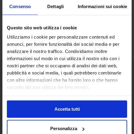
Consenso
Dettagli
Informazioni sui cookie
Questo sito web utilizza i cookie
Utilizziamo i cookie per personalizzare contenuti ed
annunci, per fornire funzionalità dei social media e per
analizzare il nostro traffico. Condividiamo inoltre
informazioni sul modo in cui utilizza il nostro sito con i
nostri partner che si occupano di analisi dei dati web,
pubblicità e social media, i quali potrebbero combinarle
Senaf srl
con altre informazioni che ha fornito loro o che hanno
raccolto dal suo utilizzo dei loro servizi.
Via Eritrea 21/A
20157 | Milano | Italia
+ 39 02.332039460
Accetta tutti
Progetto e direzione
Personalizza