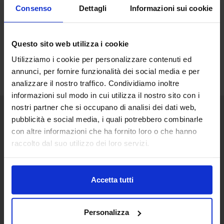
Consenso
Dettagli
Informazioni sui cookie
Questo sito web utilizza i cookie
Utilizziamo i cookie per personalizzare contenuti ed
annunci, per fornire funzionalità dei social media e per
analizzare il nostro traffico. Condividiamo inoltre
informazioni sul modo in cui utilizza il nostro sito con i
nostri partner che si occupano di analisi dei dati web,
pubblicità e social media, i quali potrebbero combinarle
Senaf srl
con altre informazioni che ha fornito loro o che hanno
raccolto dal suo utilizzo dei loro servizi.
Via Eritrea 21/A
20157 | Milano | Italia
+ 39 02.332039460
Accetta tutti
Progetto e direzione
Personalizza