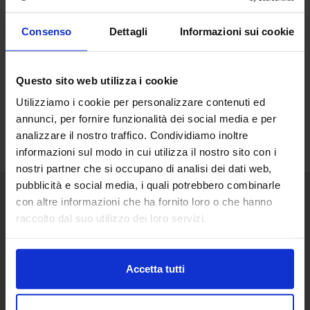
Consenso
Dettagli
Informazioni sui cookie
Questo sito web utilizza i cookie
Utilizziamo i cookie per personalizzare contenuti ed
annunci, per fornire funzionalità dei social media e per
analizzare il nostro traffico. Condividiamo inoltre
informazioni sul modo in cui utilizza il nostro sito con i
nostri partner che si occupano di analisi dei dati web,
pubblicità e social media, i quali potrebbero combinarle
con altre informazioni che ha fornito loro o che hanno
Senaf srl
raccolto dal suo utilizzo dei loro servizi.
Via Eritrea 21/A
20157 | Milano | Italia
Accetta tutti
+ 39 02.332039460
Progetto e direzione