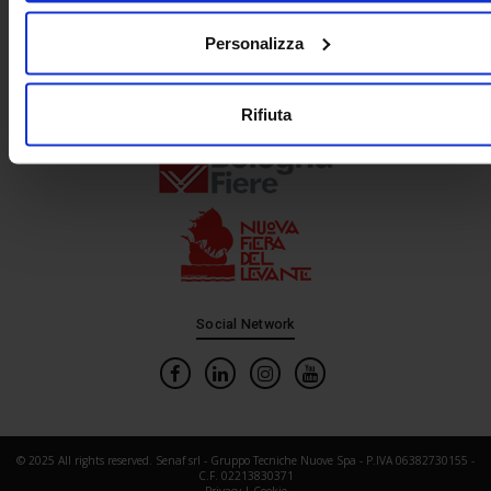
Personalizza
In collaborazione con
Rifiuta
Social Network
© 2025 All rights reserved. Senaf srl - Gruppo Tecniche Nuove Spa - P.IVA 06382730155 -
C.F. 02213830371