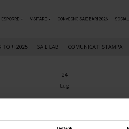
ESPORRE
VISITARE
CONVEGNO SAIE BARI 2026
SOCIAL
ITORI 2025
SAIE LAB
COMUNICATI STAMPA
24
Lug
MAPEI_665X500
Dettagli