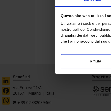
Questo sito web utilizza i c
Utilizziamo i cookie per perso
nostro traffico. Condividiamo 
di analisi dei dati web, pubbl
che hanno raccolto dal suo uti
Rifiuta
Senaf srl
Progetto 
Via Eritrea 21/A
LinkedIn
20157 | Milano | Italia
Facebook
+ 39 02.332039460
WhatsApp