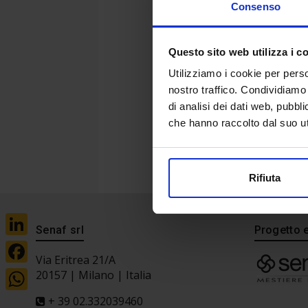
Consenso
Questo sito web utilizza i c
Utilizziamo i cookie per perso
nostro traffico. Condividiamo 
di analisi dei dati web, pubbl
che hanno raccolto dal suo uti
Rifiuta
Senaf srl
Progetto 
LinkedIn
Via Eritrea 21/A
Facebook
20157 | Milano | Italia
WhatsApp
+ 39 02.332039460