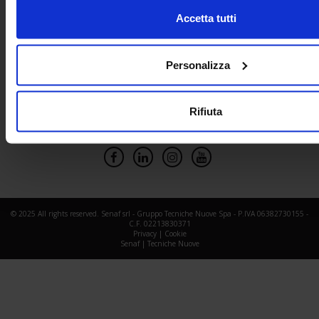
Accetta tutti
Personalizza
Rifiuta
Social Network
© 2025 All rights reserved. Senaf srl - Gruppo Tecniche Nuove Spa - P.IVA 06382730155 -
C.F. 02213830371
Privacy
|
Cookie
Senaf
|
Tecniche Nuove