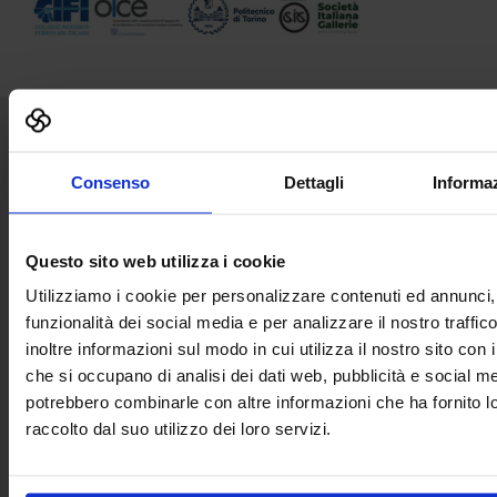
Senaf srl
Consenso
Dettagli
Informaz
Via Eritrea 21/A
20157 | Milano | Italia
+ 39 02.332039460
Questo sito web utilizza i cookie
Utilizziamo i cookie per personalizzare contenuti ed annunci, 
Progetto e direzione
funzionalità dei social media e per analizzare il nostro traffi
inoltre informazioni sul modo in cui utilizza il nostro sito con i
che si occupano di analisi dei dati web, pubblicità e social med
potrebbero combinarle con altre informazioni che ha fornito 
In collaborazione con
raccolto dal suo utilizzo dei loro servizi.