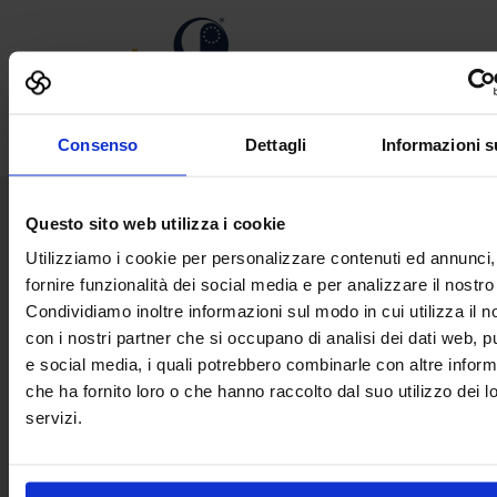
Consenso
Dettagli
Informazioni s
Questo sito web utilizza i cookie
Senaf srl
Utilizziamo i cookie per personalizzare contenuti ed annunci,
Via Eritrea 21/A
fornire funzionalità dei social media e per analizzare il nostro 
20157 | Milano | Italia
Condividiamo inoltre informazioni sul modo in cui utilizza il no
+ 39 02.332039460
con i nostri partner che si occupano di analisi dei dati web, pu
e social media, i quali potrebbero combinarle con altre inform
Progetto e direzione
che ha fornito loro o che hanno raccolto dal suo utilizzo dei l
servizi.