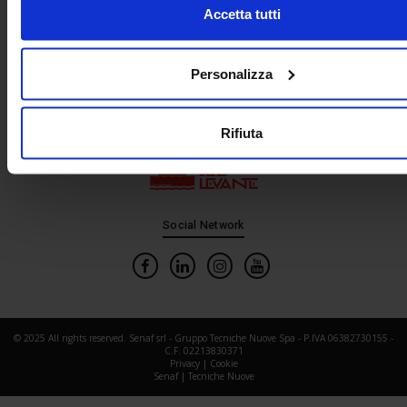
In collaborazione con
Accetta tutti
Personalizza
Rifiuta
Social Network
© 2025 All rights reserved. Senaf srl - Gruppo Tecniche Nuove Spa - P.IVA 06382730155 -
C.F. 02213830371
Privacy
|
Cookie
Senaf
|
Tecniche Nuove