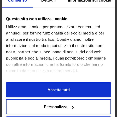
Questo sito web utilizza i cookie
Utilizziamo i cookie per personalizzare contenuti ed
annunci, per fornire funzionalità dei social media e per
analizzare il nostro traffico. Condividiamo inoltre
informazioni sul modo in cui utilizza il nostro sito con i
nostri partner che si occupano di analisi dei dati web,
pubblicità e social media, i quali potrebbero combinarle
Senaf srl
con altre informazioni che ha fornito loro o che hanno
Via Eritrea 21/A
raccolto dal suo utilizzo dei loro servizi.
20157 | Milano | Italia
+ 39 02.332039460
Accetta tutti
Progetto e direzione
Personalizza