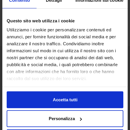
Questo sito web utilizza i cookie
Utilizziamo i cookie per personalizzare contenuti ed
annunci, per fornire funzionalità dei social media e per
analizzare il nostro traffico. Condividiamo inoltre
informazioni sul modo in cui utilizza il nostro sito con i
nostri partner che si occupano di analisi dei dati web,
pubblicità e social media, i quali potrebbero combinarle
Senaf srl
con altre informazioni che ha fornito loro o che hanno
Via Eritrea 21/A
raccolto dal suo utilizzo dei loro servizi.
20157 | Milano | Italia
+ 39 02.332039460
Accetta tutti
Progetto e direzione
Personalizza