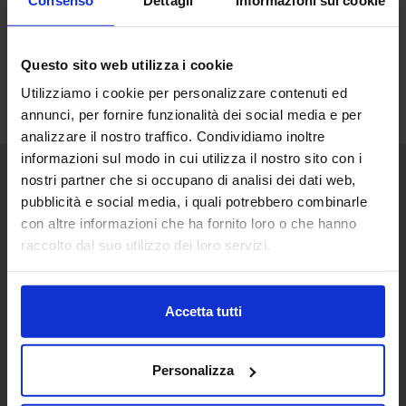
Questo sito web utilizza i cookie
Utilizziamo i cookie per personalizzare contenuti ed
annunci, per fornire funzionalità dei social media e per
analizzare il nostro traffico. Condividiamo inoltre
informazioni sul modo in cui utilizza il nostro sito con i
nostri partner che si occupano di analisi dei dati web,
pubblicità e social media, i quali potrebbero combinarle
Senaf srl
con altre informazioni che ha fornito loro o che hanno
Via Eritrea 21/A
raccolto dal suo utilizzo dei loro servizi.
20157 | Milano | Italia
+ 39 02.332039460
Accetta tutti
Progetto e direzione
Personalizza