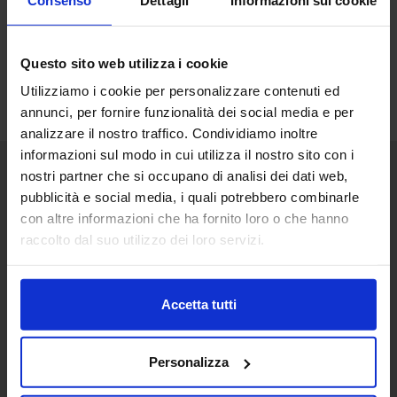
Questo sito web utilizza i cookie
Utilizziamo i cookie per personalizzare contenuti ed
annunci, per fornire funzionalità dei social media e per
analizzare il nostro traffico. Condividiamo inoltre
informazioni sul modo in cui utilizza il nostro sito con i
nostri partner che si occupano di analisi dei dati web,
pubblicità e social media, i quali potrebbero combinarle
Senaf srl
con altre informazioni che ha fornito loro o che hanno
Via Eritrea 21/A
raccolto dal suo utilizzo dei loro servizi.
20157 | Milano | Italia
+ 39 02.332039460
Accetta tutti
Progetto e direzione
Personalizza