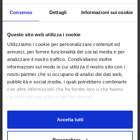
Consenso
Dettagli
Informazioni sui cookie
Questo sito web utilizza i cookie
Utilizziamo i cookie per personalizzare contenuti ed
annunci, per fornire funzionalità dei social media e per
analizzare il nostro traffico. Condividiamo inoltre
informazioni sul modo in cui utilizza il nostro sito con i
nostri partner che si occupano di analisi dei dati web,
pubblicità e social media, i quali potrebbero combinarle
con altre informazioni che ha fornito loro o che hanno
Senaf srl
raccolto dal suo utilizzo dei loro servizi.
Via Eritrea 21/A
20157 | Milano | Italia
+ 39 02.332039460
Accetta tutti
Progetto e direzione
Personalizza