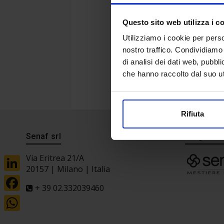
Questo sito web utilizza i c
Utilizziamo i cookie per perso
nostro traffico. Condividiamo 
di analisi dei dati web, pubbl
che hanno raccolto dal suo uti
Rifiuta
Senaf srl
Progetto 
Via Eritrea 21/A
20157 | Milano | Italia
LinkedIn
+ 39 02.332039460
Facebook
WhatsApp