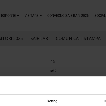
ESPORRE
VISITARE
CONVEGNO SAIE BARI 2026
SOCIAL
ITORI 2025
SAIE LAB
COMUNICATI STAMPA
15
Set
ILVESTRIS-BANN
Dettagli