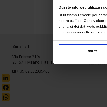
Questo sito web utilizza i c
Utilizziamo i cookie per perso
nostro traffico. Condividiamo 
di analisi dei dati web, pubbl
che hanno raccolto dal suo uti
Senaf srl
Progetto 
Rifiuta
Via Eritrea 21/A
20157 | Milano | Italia
+ 39 02.332039460
LinkedIn
Facebook
WhatsApp