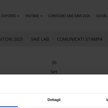
ESPORRE
VISITARE
CONVEGNO SAIE BARI 2026
SOCIAL
ITORI 2025
SAIE LAB
COMUNICATI STAMPA
26
Set
STACEC_250X110
Dettagli