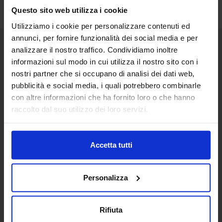
Questo sito web utilizza i cookie
Utilizziamo i cookie per personalizzare contenuti ed
annunci, per fornire funzionalità dei social media e per
analizzare il nostro traffico. Condividiamo inoltre
Senaf srl
informazioni sul modo in cui utilizza il nostro sito con i
nostri partner che si occupano di analisi dei dati web,
Via Eritrea 21/A
20157 | Milano | Italia
pubblicità e social media, i quali potrebbero combinarle
con altre informazioni che ha fornito loro o che hanno
+ 39 02.332039460
raccolto dal suo utilizzo dei loro servizi.
Progetto e direzione
Accetta tutti
In collaborazione con
Personalizza
Rifiuta