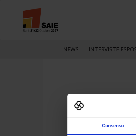
NEWS
INTERVISTE ESPOS
LinkedIn
Faceboo
What
Consenso