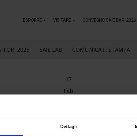
ESPORRE
VISITARE
CONVEGNO SAIE BARI 2026
ITORI 2025
SAIE LAB
COMUNICATI STAMPA
17
Feb
k
sApp
Dettagli