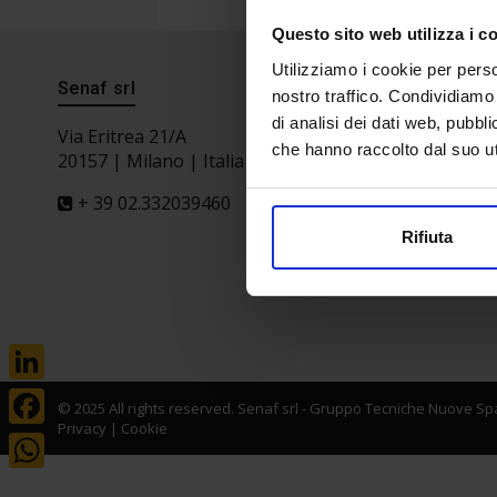
Questo sito web utilizza i c
Utilizziamo i cookie per perso
Senaf srl
Progetto 
nostro traffico. Condividiamo 
di analisi dei dati web, pubbl
Via Eritrea 21/A
che hanno raccolto dal suo uti
20157 | Milano | Italia
+ 39 02.332039460
Rifiuta
LinkedIn
© 2025 All rights reserved. Senaf srl - Gruppo Tecniche Nuove Spa
Privacy
|
Cookie
Facebook
WhatsApp