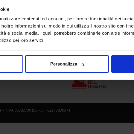
ookie
nalizzare contenuti ed annunci, per fornire funzionalità dei socia
e direzione
In collaborazione con
inoltre informazioni sul modo in cui utilizza il nostro sito con i 
icità e social media, i quali potrebbero combinarle con altre inform
lizzo dei loro servizi.
Personalizza
 - P.IVA 06382730155 - C.F. 02213830371