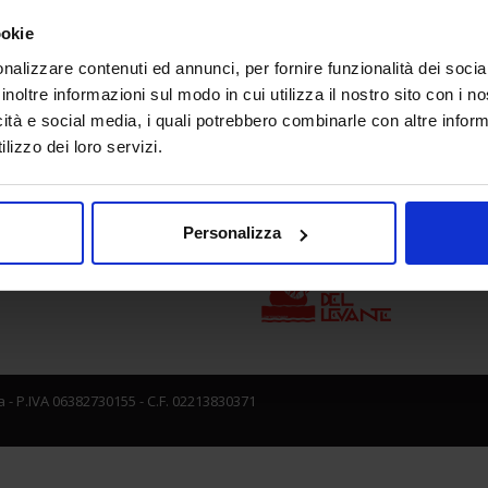
ookie
nalizzare contenuti ed annunci, per fornire funzionalità dei socia
e direzione
In collaborazione con
inoltre informazioni sul modo in cui utilizza il nostro sito con i 
icità e social media, i quali potrebbero combinarle con altre inform
lizzo dei loro servizi.
Personalizza
 - P.IVA 06382730155 - C.F. 02213830371