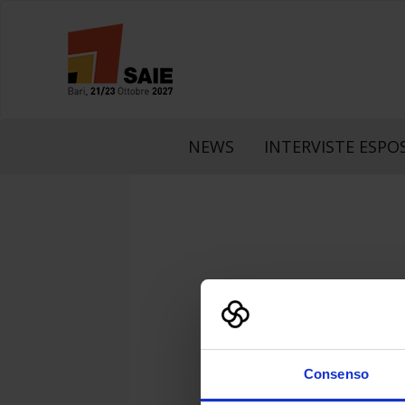
NEWS
INTERVISTE ESPOS
LinkedIn
Faceboo
What
Consenso