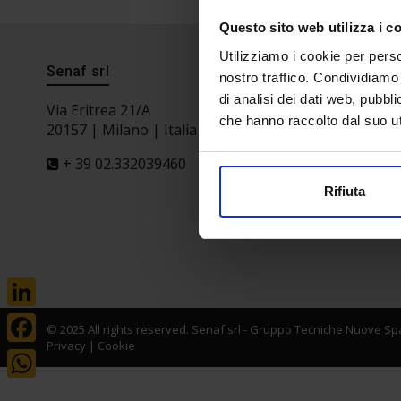
Questo sito web utilizza i c
Utilizziamo i cookie per perso
Senaf srl
Progetto 
nostro traffico. Condividiamo 
di analisi dei dati web, pubbl
Via Eritrea 21/A
che hanno raccolto dal suo uti
20157 | Milano | Italia
+ 39 02.332039460
Rifiuta
LinkedIn
© 2025 All rights reserved. Senaf srl - Gruppo Tecniche Nuove Spa
Privacy
|
Cookie
Facebook
WhatsApp