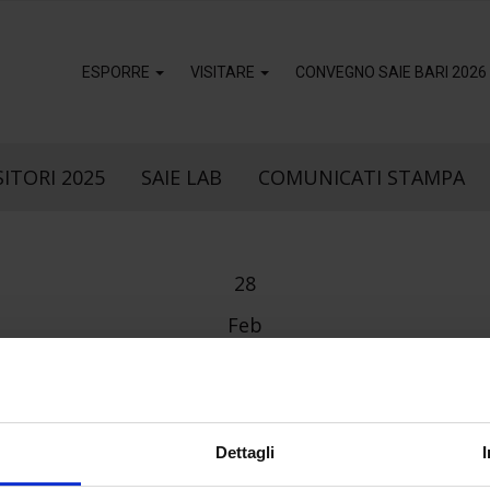
ESPORRE
VISITARE
CONVEGNO SAIE BARI 2026
ITORI 2025
SAIE LAB
COMUNICATI STAMPA
28
Feb
k
sApp
Dettagli