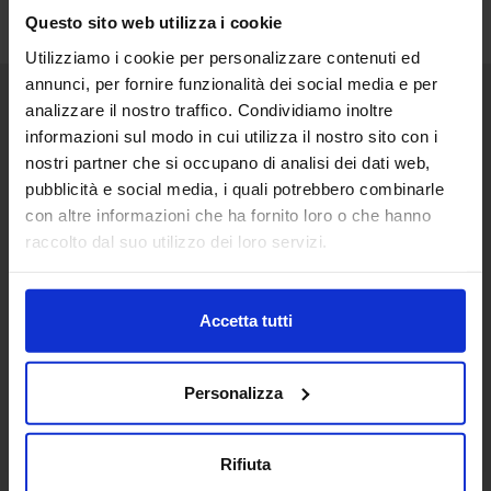
Questo sito web utilizza i cookie
Utilizziamo i cookie per personalizzare contenuti ed
annunci, per fornire funzionalità dei social media e per
analizzare il nostro traffico. Condividiamo inoltre
Senaf srl
informazioni sul modo in cui utilizza il nostro sito con i
nostri partner che si occupano di analisi dei dati web,
Via Eritrea 21/A
20157 | Milano | Italia
pubblicità e social media, i quali potrebbero combinarle
con altre informazioni che ha fornito loro o che hanno
+ 39 02.332039460
raccolto dal suo utilizzo dei loro servizi.
Progetto e direzione
Accetta tutti
In collaborazione con
Personalizza
Rifiuta