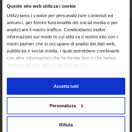
Questo sito web utilizza i cookie
Utilizziamo i cookie per personalizzare contenuti ed
annunci, per fornire funzionalità dei social media e per
analizzare il nostro traffico. Condividiamo inoltre
Senaf srl
informazioni sul modo in cui utilizza il nostro sito con i
nostri partner che si occupano di analisi dei dati web,
Via Eritrea 21/A
20157 | Milano | Italia
pubblicità e social media, i quali potrebbero combinarle
con altre informazioni che ha fornito loro o che hanno
+ 39 02.332039460
raccolto dal suo utilizzo dei loro servizi.
Progetto e direzione
Accetta tutti
In collaborazione con
Personalizza
Rifiuta