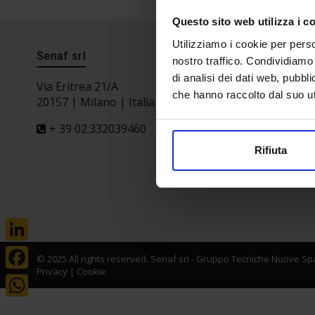
Questo sito web utilizza i c
Utilizziamo i cookie per perso
Senaf srl
Progetto 
nostro traffico. Condividiamo 
di analisi dei dati web, pubbl
Via Eritrea 21/A
che hanno raccolto dal suo uti
20157 | Milano | Italia
+ 39 02.332039460
Rifiuta
LinkedIn
© 2025 All rights reserved. Senaf srl - Gruppo Tecniche Nuove Spa
Privacy
|
Cookie
Facebook
WhatsApp