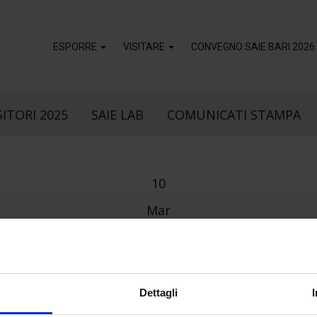
ESPORRE
VISITARE
CONVEGNO SAIE BARI 2026
ITORI 2025
SAIE LAB
COMUNICATI STAMPA
10
Mar
k
sApp
Dettagli