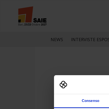
NEWS
INTERVISTE ESPOS
LinkedIn
Faceboo
What
Consenso