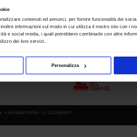
ookie
nalizzare contenuti ed annunci, per fornire funzionalità dei socia
e direzione
In collaborazione con
inoltre informazioni sul modo in cui utilizza il nostro sito con i 
icità e social media, i quali potrebbero combinarle con altre inform
lizzo dei loro servizi.
Personalizza
 - P.IVA 06382730155 - C.F. 02213830371