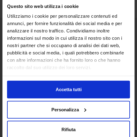
Questo sito web utilizza i cookie
Utilizziamo i cookie per personalizzare contenuti ed
annunci, per fornire funzionalità dei social media e per
analizzare il nostro traffico. Condividiamo inoltre
Senaf srl
informazioni sul modo in cui utilizza il nostro sito con i
nostri partner che si occupano di analisi dei dati web,
Via Eritrea 21/A
20157 | Milano | Italia
pubblicità e social media, i quali potrebbero combinarle
con altre informazioni che ha fornito loro o che hanno
+ 39 02.332039460
raccolto dal suo utilizzo dei loro servizi.
Progetto e direzione
Accetta tutti
In collaborazione con
Personalizza
Rifiuta