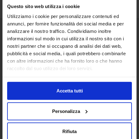
Questo sito web utilizza i cookie
Utilizziamo i cookie per personalizzare contenuti ed
annunci, per fornire funzionalità dei social media e per
analizzare il nostro traffico. Condividiamo inoltre
Senaf srl
informazioni sul modo in cui utilizza il nostro sito con i
nostri partner che si occupano di analisi dei dati web,
Via Eritrea 21/A
20157 | Milano | Italia
pubblicità e social media, i quali potrebbero combinarle
con altre informazioni che ha fornito loro o che hanno
+ 39 02.332039460
raccolto dal suo utilizzo dei loro servizi.
Progetto e direzione
Accetta tutti
In collaborazione con
Personalizza
Rifiuta