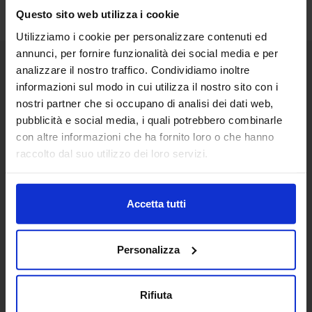
Questo sito web utilizza i cookie
Utilizziamo i cookie per personalizzare contenuti ed
annunci, per fornire funzionalità dei social media e per
analizzare il nostro traffico. Condividiamo inoltre
Senaf srl
informazioni sul modo in cui utilizza il nostro sito con i
nostri partner che si occupano di analisi dei dati web,
Via Eritrea 21/A
20157 | Milano | Italia
pubblicità e social media, i quali potrebbero combinarle
con altre informazioni che ha fornito loro o che hanno
+ 39 02.332039460
raccolto dal suo utilizzo dei loro servizi.
Progetto e direzione
Accetta tutti
In collaborazione con
Personalizza
Rifiuta