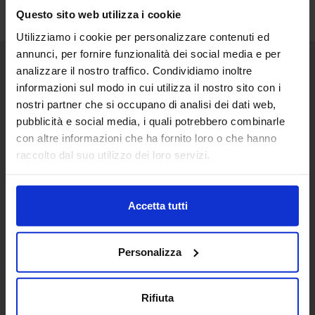
Questo sito web utilizza i cookie
Utilizziamo i cookie per personalizzare contenuti ed
annunci, per fornire funzionalità dei social media e per
analizzare il nostro traffico. Condividiamo inoltre
Senaf srl
informazioni sul modo in cui utilizza il nostro sito con i
nostri partner che si occupano di analisi dei dati web,
Via Eritrea 21/A
20157 | Milano | Italia
pubblicità e social media, i quali potrebbero combinarle
con altre informazioni che ha fornito loro o che hanno
+ 39 02.332039460
raccolto dal suo utilizzo dei loro servizi.
Progetto e direzione
Accetta tutti
In collaborazione con
Personalizza
Rifiuta