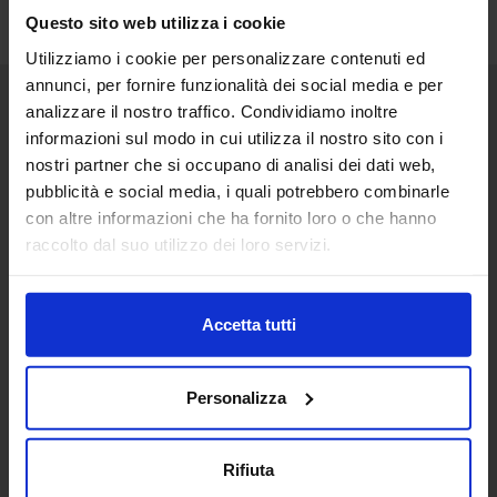
Questo sito web utilizza i cookie
Utilizziamo i cookie per personalizzare contenuti ed
annunci, per fornire funzionalità dei social media e per
analizzare il nostro traffico. Condividiamo inoltre
Senaf srl
informazioni sul modo in cui utilizza il nostro sito con i
nostri partner che si occupano di analisi dei dati web,
Via Eritrea 21/A
20157 | Milano | Italia
pubblicità e social media, i quali potrebbero combinarle
con altre informazioni che ha fornito loro o che hanno
+ 39 02.332039460
raccolto dal suo utilizzo dei loro servizi.
Progetto e direzione
Accetta tutti
In collaborazione con
Personalizza
Rifiuta