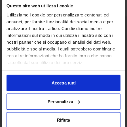
Questo sito web utilizza i cookie
Utilizziamo i cookie per personalizzare contenuti ed
annunci, per fornire funzionalità dei social media e per
analizzare il nostro traffico. Condividiamo inoltre
Senaf srl
informazioni sul modo in cui utilizza il nostro sito con i
nostri partner che si occupano di analisi dei dati web,
Via Eritrea 21/A
20157 | Milano | Italia
pubblicità e social media, i quali potrebbero combinarle
con altre informazioni che ha fornito loro o che hanno
+ 39 02.332039460
raccolto dal suo utilizzo dei loro servizi.
Progetto e direzione
Accetta tutti
In collaborazione con
Personalizza
Rifiuta