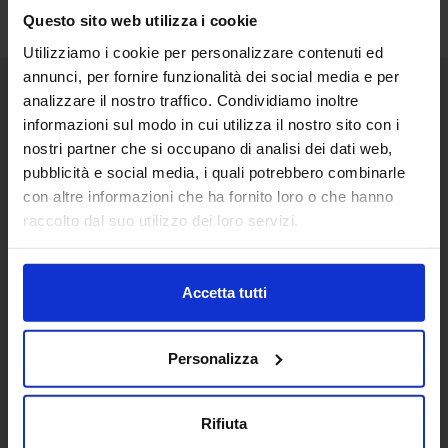
Questo sito web utilizza i cookie
Utilizziamo i cookie per personalizzare contenuti ed
annunci, per fornire funzionalità dei social media e per
analizzare il nostro traffico. Condividiamo inoltre
Senaf srl
informazioni sul modo in cui utilizza il nostro sito con i
nostri partner che si occupano di analisi dei dati web,
Via Eritrea 21/A
20157 | Milano | Italia
pubblicità e social media, i quali potrebbero combinarle
con altre informazioni che ha fornito loro o che hanno
+ 39 02.332039460
raccolto dal suo utilizzo dei loro servizi.
Progetto e direzione
Accetta tutti
In collaborazione con
Personalizza
Rifiuta