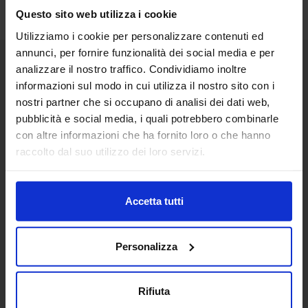
Questo sito web utilizza i cookie
Utilizziamo i cookie per personalizzare contenuti ed
annunci, per fornire funzionalità dei social media e per
analizzare il nostro traffico. Condividiamo inoltre
Senaf srl
informazioni sul modo in cui utilizza il nostro sito con i
nostri partner che si occupano di analisi dei dati web,
Via Eritrea 21/A
20157 | Milano | Italia
pubblicità e social media, i quali potrebbero combinarle
con altre informazioni che ha fornito loro o che hanno
+ 39 02.332039460
raccolto dal suo utilizzo dei loro servizi.
Progetto e direzione
Accetta tutti
In collaborazione con
Personalizza
Rifiuta