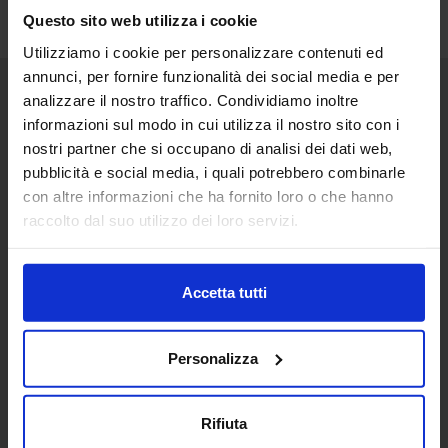
Questo sito web utilizza i cookie
Utilizziamo i cookie per personalizzare contenuti ed
annunci, per fornire funzionalità dei social media e per
analizzare il nostro traffico. Condividiamo inoltre
Senaf srl
informazioni sul modo in cui utilizza il nostro sito con i
nostri partner che si occupano di analisi dei dati web,
Via Eritrea 21/A
20157 | Milano | Italia
pubblicità e social media, i quali potrebbero combinarle
con altre informazioni che ha fornito loro o che hanno
+ 39 02.332039460
raccolto dal suo utilizzo dei loro servizi.
Progetto e direzione
Accetta tutti
In collaborazione con
Personalizza
Rifiuta