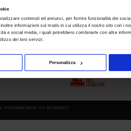
ookie
nalizzare contenuti ed annunci, per fornire funzionalità dei socia
e direzione
In collaborazione con
inoltre informazioni sul modo in cui utilizza il nostro sito con i 
icità e social media, i quali potrebbero combinarle con altre inform
lizzo dei loro servizi.
Personalizza
 - P.IVA 06382730155 - C.F. 02213830371