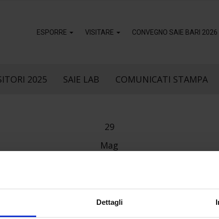
ESPORRE
VISITARE
CONVEGNO SAIE BARI 2026
ITORI 2025
SAIE LAB
COMUNICATI STAMPA
29
Mag
k
sApp
Dettagli