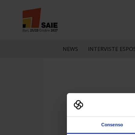
NEWS
INTERVISTE ESPOS
LinkedIn
Faceboo
What
Consenso