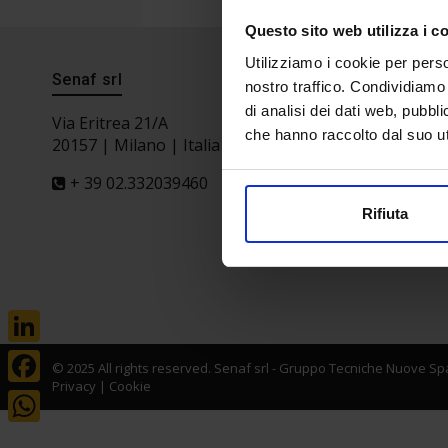
Questo sito web utilizza i c
Utilizziamo i cookie per perso
Senaf srl
Progetto 
nostro traffico. Condividiamo 
di analisi dei dati web, pubbl
Via Eritrea 21/A
che hanno raccolto dal suo uti
20157 | Milano | Italia
+ 39 02.332039460
Rifiuta
LinkedIn
© 2025 All rights reserved. Senaf srl - Gruppo Tecniche Nuove Spa
Privacy
|
Cookie
Facebook
WhatsApp