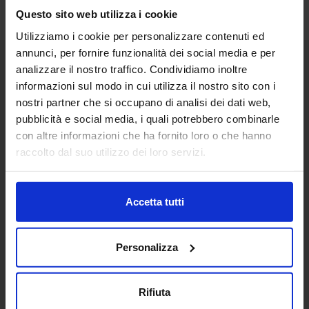
Questo sito web utilizza i cookie
Utilizziamo i cookie per personalizzare contenuti ed
annunci, per fornire funzionalità dei social media e per
analizzare il nostro traffico. Condividiamo inoltre
Senaf srl
informazioni sul modo in cui utilizza il nostro sito con i
nostri partner che si occupano di analisi dei dati web,
Via Eritrea 21/A
20157 | Milano | Italia
pubblicità e social media, i quali potrebbero combinarle
con altre informazioni che ha fornito loro o che hanno
+ 39 02.332039460
raccolto dal suo utilizzo dei loro servizi.
Progetto e direzione
Accetta tutti
In collaborazione con
Personalizza
Rifiuta